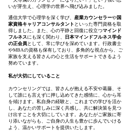
いが芽生え、心理学の世界へ飛び込みました。
通信大学で心理学を深く学び、
産業カウンセラー
や
国
家資格キャリアコンサルタント
といった専門資格を取
得しました。また、心の平静と回復に役立つ
マインド
フルネス
にも深く関わり、
日本マインドフルネス学会
の正会員
として、常に学びを深めています。行政書士
やMBAの資格も保有しており、多角的な視点から、ご
家族を支える皆さんの心と生活をサポートできるよう
努めています。
私が大切にしていること
カウンセリングでは、皆さんが抱える不安や葛藤、そ
して誰にも言えずに押し込めてきた感情に、心から耳
を傾けます。私自身の経験と、これまでの学びを活か
し、あなたの苦しみに深く共感し、共に解決策を見つ
け出すことを大切にしています。あなたがご家族に寄
り添いながらも、ご自身の人生も豊かに歩んでいける
よう、温かいサポートを提供いたします。